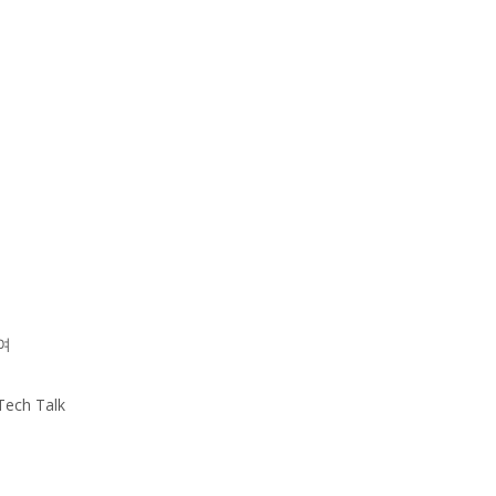
여
h Talk