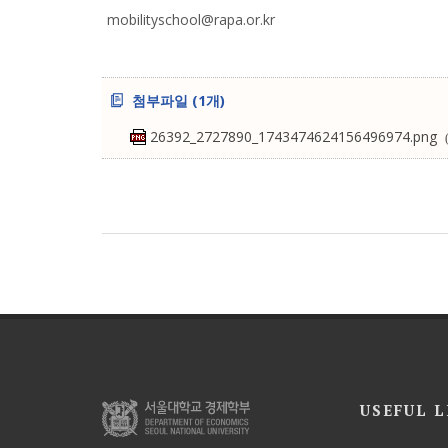
mobilityschool@rapa.or.kr
첨부파일 (1개)
26392_2727890_1743474624156496974.png
USEFUL L