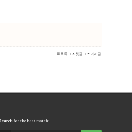
목록
윗글
아래글
l
l
Search
for the best match: