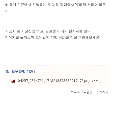
✈️ 홍대 인근에서 진행되는 첫 채용 팝업행사 ‘로레알 커리어 라운
지’
지금 바로 사전신청 하고, 글로벌 리더와 현직자를 만나
이야기를 들어보며 로레알의 기업 문화를 직접 경험해보세요!
첨부파일 (1개)
104257_2814761_1748218878682917476.png
(2 MB)
목록
윗글
아래글
l
l