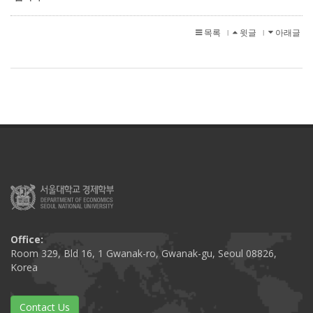
목록
윗글
아래글
l
l
Office:
Room 329, Bld 16, 1 Gwanak-ro, Gwanak-gu, Seoul 08826,
Korea
Contact Us