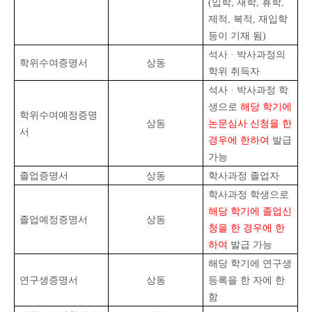
(
입학
,
재학
,
휴학
,
제적
,
복적
,
재입학
등이 기재 됨
)
석사
·
박사과정의
학위수여증명서
상동
학위 취득자
석사
·
박사과정 학
생으로
해당 학기에
학위수여예정증명
상동
논문심사 신청을 한
서
경우에 한하여
발급
가능
졸업증명서
상동
학사과정 졸업자
학사과정 학생으로
해당 학기에 졸업신
졸업예정증명서
상동
청을 한 경우에 한
하여
발급 가능
해당 학기에 연구생
연구생증명서
상동
등록을 한 자에 한
함