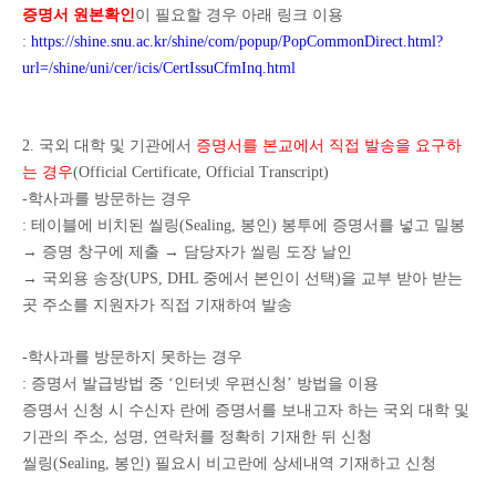
증명서 원본확인
이 필요할 경우 아래 링크 이용
:
https://shine.snu.ac.kr/shine/com/popup/PopCommonDirect.html?
url=/shine/uni/cer/icis/CertIssuCfmInq.html
2. 국외 대학 및 기관에서
증명서를 본교에서 직접 발송을 요구하
는 경우
(Official Certificate, Official Transcript)
-
학사과를 방문하는 경우
:
테이블에 비치된 씰링
(Sealing,
봉인
)
봉투에 증명서를 넣고 밀봉
→
증명 창구에 제출
→
담당자가 씰링 도장 날인
→
국외용 송장
(UPS, DHL
중에서 본인이 선택
)
을 교부 받아 받는
곳 주소를 지원자가 직접 기재하여 발송
-
학사과를 방문하지 못하는 경우
:
증명서 발급방법 중
‘
인터넷 우편신청
’
방법을 이용
증명서 신청 시 수신자 란에 증명서를 보내고자 하는 국외 대학 및
기관의 주소
,
성명
,
연락처를 정확히 기재한 뒤 신청
씰링
(Sealing,
봉인
)
필요시 비고란에 상세내역 기재하고 신청