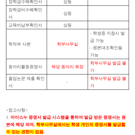
장학금수혜확인서
상동
장학금비수혜확인
상동
서
교육비납부확인서
상동
- 학생증 지참시 발
급 가능
학적부 사본
학부사무실
- 원본대조확인필
가능
학부사무실 발급 불
동아리활동증명서
해당 동아리 회장
가
졸업논문 제출 확인
학부사무실 발급 불
-
서
가
<참고사항>
1.
마이스누 증명서 발급 시스템을 통하여 발급 받은 증명서는 원
본에 해당 되며
,
학부사무실에서는 학생 개인의 증명서를 발급할
수 있는 권한이 없음
.