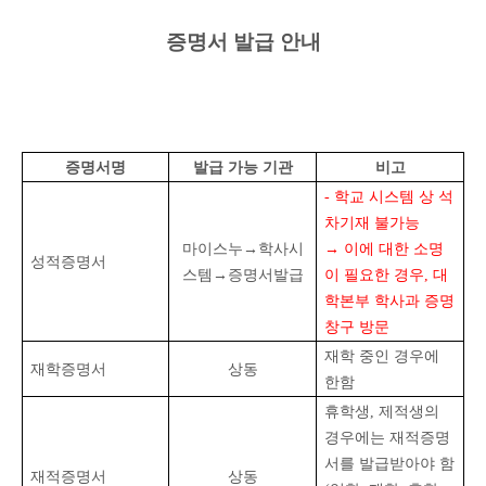
증명서 발급 안내
증명서명
발급 가능 기관
비고
-
학교 시스템 상 석
차기재 불가능
마이스누
→
학사시
→
이에 대한 소명
성적증명서
스템
→
증명서발급
이 필요한 경우
,
대
학본부 학사과 증명
창구 방문
재학 중인 경우에
재학증명서
상동
한함
휴학생
,
제적생의
경우에는 재적증명
서를 발급받아야 함
재적증명서
상동