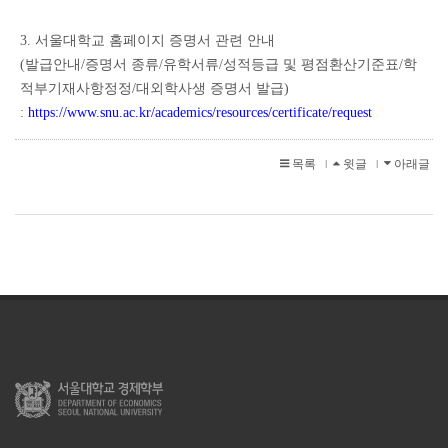
3. 서울대학교 홈페이지 증명서 관련 안내
(
발급안내
/
증명서 종류
/
유학서류
/
성적등급 및 평점환산기준표
/
학
적부기재사항정정
/
대외학사생 증명서 발급
)
:
https://www.snu.ac.kr/academics/resources/certificate/request
목록
윗글
아래글
l
l